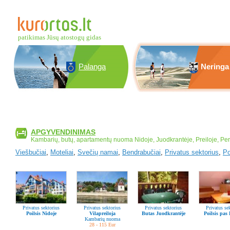
patikimas Jūsų atostogų gidas
Palanga
Neringa
APGYVENDINIMAS
Kambarių, butų, apartamentų nuoma Nidoje, Juodkrantėje, Preiloje, Perv
Viešbučiai
,
Moteliai
,
Svečių namai
,
Bendrabučiai
,
Privatus sektorius
,
Po
Privatus sektorius
Privatus sektorius
Privatus sektorius
Privatus se
Poilsis Nidoje
Vilapreiloja
Butas Juodkrantėje
Poilsis pas
Kambarių nuoma
28 - 115 Eur