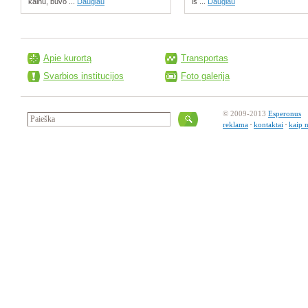
kalnu, buvo ...
Daugiau
iš ...
Daugiau
Apie kurortą
Transportas
Svarbios institucijos
Foto galerija
© 2009-2013
Esperonus
reklama
kontaktai
kaip 