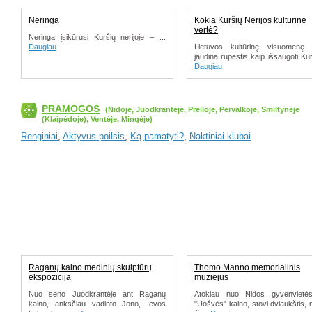
Neringa
Kokia Kuršių Nerijos kultūrinė
vertė?
Neringa įsikūrusi Kuršių nerijoje – ...
Daugiau
Lietuvos kultūrinę visuomenę s
jaudina rūpestis kaip išsaugoti Kurš
Daugiau
PRAMOGOS
(Nidoje, Juodkrantėje, Preiloje, Pervalkoje, Smiltynėje
(Klaipėdoje), Ventėje, Mingėje)
Renginiai
,
Aktyvus poilsis
,
Ką pamatyti?
,
Naktiniai klubai
Raganų kalno medinių skulptūrų
Thomo Manno memorialinis
ekspozicija
muziejus
Nuo seno Juodkrantėje ant Raganų
Atokiau nuo Nidos gyvenvietės
kalno, anksčiau vadinto Jono, Ievos
"Uošvės" kalno, stovi dviaukštis, 