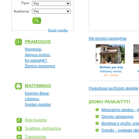
Tipas:
Kambariai:
Detali paieška
Kiti įdomūs pasiūlymai
PRAMOGOS
Renginiai
,
Aktyvus poilsis
,
Ką pamatyti?
,
Žiemos pramogos
Birštone pas Astą
Kambarių nuoma:
K
28 - 34 Eur
MAITINIMAS
Paskutiniai peržiūrėti objektai
Kavinės-Barai
,
Užeigos
,
ĮDOMU PASKAITYTI
Greitas maistas
Mineralinis vanduo -
Siponių atodangos
Apie kurortą
Bioritmai ir grožis: vi
Svarbios institucijos
Dviratis – sveikatą st
Transportas