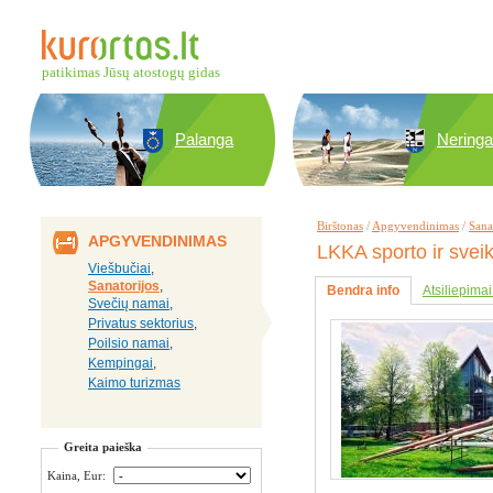
patikimas Jūsų atostogų gidas
Palanga
Neringa
Birštonas
/
Apgyvendinimas
/
Sana
APGYVENDINIMAS
LKKA sporto ir svei
Viešbučiai
,
Sanatorijos
,
Bendra info
Atsiliepimai
Svečių namai
,
Privatus sektorius
,
Poilsio namai
,
Kempingai
,
Kaimo turizmas
Greita paieška
Kaina, Eur: