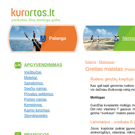
patikimas Jūsų atostogų gidas
Palanga
Nerin
Palanga
/
Maitinimas
/
APGYVENDINIMAS
Greitas maistas
(Palan
Viešbučiai
,
Moteliai
,
Rudens gėrybių krepšyje 
Sanatorijos
,
Kas gali tapti geresniu rudens s
Svečių namai
,
vis dažniau išsikovoja vietą mū
Privatus sektorius
,
Moliūgas
Poilsio namai
,
Kempingai
,
Gardžiai kvepiantis moliūgo mi
Dėl reto vitamino T gausos mol
Kaimo turizmas
,
gerina “sunkaus” maisto pasisa
Stovyklavietės
Laminarijos - sveikata iš
Jūros kopūstai puikiai įgyve
aminorūgštys, vitaminai, mikro
PRAMOGOS