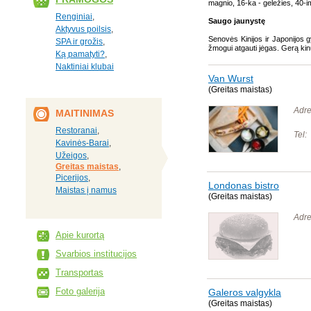
magnio, 16-ka - geležies, 40-imt
Renginiai
,
Saugo jaunystę
Aktyvus poilsis
,
Senovės Kinijos ir Japonijos 
SPA ir grožis
,
žmogui atgauti jėgas. Gerą kinų 
Ką pamatyti?
,
Naktiniai klubai
Van Wurst
(Greitas maistas)
Adre
MAITINIMAS
Restoranai
,
Tel:
Kavinės-Barai
,
Užeigos
,
Greitas maistas
,
Picerijos
,
Londonas bistro
Maistas į namus
(Greitas maistas)
Adre
Apie kurortą
Svarbios institucijos
Transportas
Foto galerija
Galeros valgykla
(Greitas maistas)