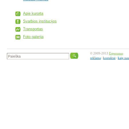
Apie kurortą
Svarbios institucijos
Transportas
Foto galerija
© 2009-2013
Esperonus
reklama
kontaktai
kaip nau