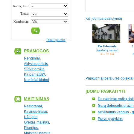
Kaina, Eur:
Tipas:
Kiti įdomūs pasiūlymai
Kambariai:
Detali paieška
Pas Edmundą
2
PRAMOGOS
Kambarių nuoma:
35 - 87 Eur
K
Renginiai
,
Aktyvus poilsis
,
SPA ir grožis
,
Ką pamatyti?
,
Paskutiniai peržiūrėti objektai
Naktiniai klubai
ĮDOMU PASKAITYTI
MAITINIMAS
Druskininkų vaikų dail
Garų debesėlis gražin
Restoranai
,
Kavinės-Barai
,
Mineralinis vanduo -
Užeigos
,
Purvo gydyklos
Greitas maistas
,
Picerijos
,
Maistas į namus