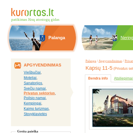
patikimas Jūsų atostogų gidas
Palanga
Nerin
Palanga
/
Apgyvendinimas
/
Privat
APGYVENDINIMAS
Kapsų 11-5
(Privatus se
Viešbučiai
,
Moteliai
,
Bendra info
Atsiliepimai
Sanatorijos
,
Svečių namai
,
Privatus sektorius
,
Poilsio namai
,
Kempingai
,
Kaimo turizmas
,
Stovyklavietės
Greita paieška