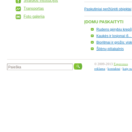
Svarbios institucijos
Transportas
Paskutiniai peržiūrėti objektai
Foto galerija
ĮDOMU PASKAITYTI
Rudens gėrybių krepšy
Kaukės ir losjonai iš...
Bioritmai ir grožis: vi
Šilėnų piliakalnis
© 2009-2013
Esperonus
reklama
kontaktai
kaip n