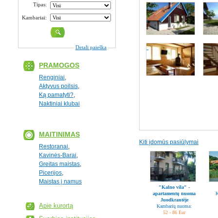
Tipas:
Kambariai:
Detali paieška
PRAMOGOS
Renginiai
,
Aktyvus poilsis
,
Ką pamatyti?
,
Naktiniai klubai
MAITINIMAS
Kiti įdomūs pasiūlymai
Restoranai
,
Kavinės-Barai
,
Greitas maistas
,
Picerijos
,
Maistas į namus
"Kalno vila" -
apartamentų nuoma
K
Juodkrantėje
Apie kurortą
Kambarių nuoma:
52 - 86 Eur