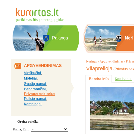
patikimas Jūsų atostogų gidas
Palanga
Neri
Neringa
/
Apgyvendinimas
/
Privat
APGYVENDINIMAS
Vilapreiloja
(Privatus sek
Viešbučiai
,
Moteliai
,
Bendra info
Kambariai
Svečių namai
,
Bendrabučiai
,
Privatus sektorius
,
Poilsio namai
,
Kempingai
Greita paieška
Kaina, Eur: