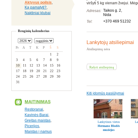
Aktyvus poilsis
,
viršyti 5 kg vienam žvejui. M
Ką pamatyti?
,
Taikos g. 2,
Adresas:
Naktiniai klubai
Nida
+370 469 51232
Tel:
Renginių kalendorius
Lankytojų atsiliepimai
Pr
A
T
K
P
Š
S
Atsiliepimų nėra
1
2
3
4
5
6
7
8
9
10
11
12
13
14
15
16
Rašyti atsiliepimą
17
18
19
20
21
22
23
24
25
26
27
28
29
30
31
Kiti įdomūs pasiūlymai
MAITINIMAS
Restoranai
,
Kavinės-Barai
,
Greitas maistas
,
Lankytinos vietos
La
Picerijos
,
Hermano Blodės
muziejus
Maistas į namus