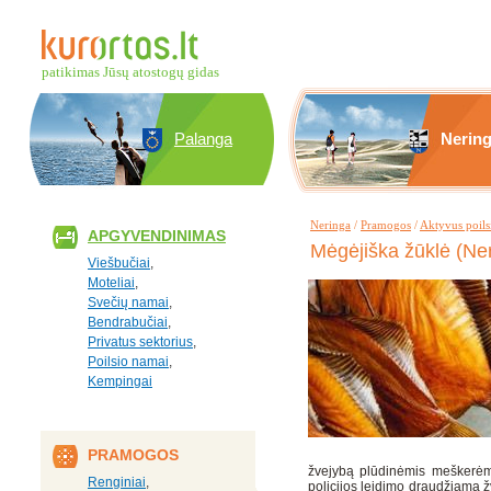
patikimas Jūsų atostogų gidas
Palanga
Nerin
Neringa
/
Pramogos
/
Aktyvus poils
APGYVENDINIMAS
Mėgėjiška žūklė (Ne
Viešbučiai
,
Moteliai
,
Svečių namai
,
Bendrabučiai
,
Privatus sektorius
,
Poilsio namai
,
Kempingai
PRAMOGOS
žvejybą plūdinėmis meškerėmi
Renginiai
,
policijos leidimo draudžiama žv