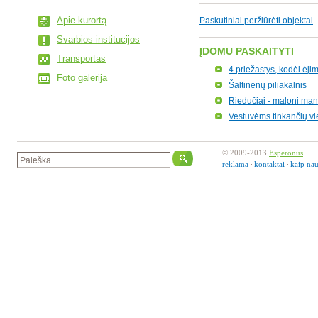
Apie kurortą
Paskutiniai peržiūrėti objektai
Svarbios institucijos
ĮDOMU PASKAITYTI
Transportas
4 priežastys, kodėl ėj
Foto galerija
Šaltinėnų piliakalnis
Riedučiai - maloni man
Vestuvėms tinkančių vi
© 2009-2013
Esperonus
reklama
kontaktai
kaip nau