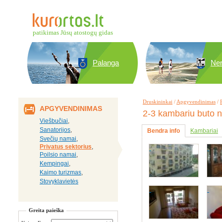
patikimas Jūsų atostogų gidas
Palanga
Ner
Druskininkai
/
Apgyvendinimas
/
APGYVENDINIMAS
2-3 kambariu buto
Viešbučiai
,
Sanatorijos
,
Bendra info
Kambariai
Svečių namai
,
Privatus sektorius
,
Poilsio namai
,
Kempingai
,
Kaimo turizmas
,
Stovyklavietės
Greita paieška