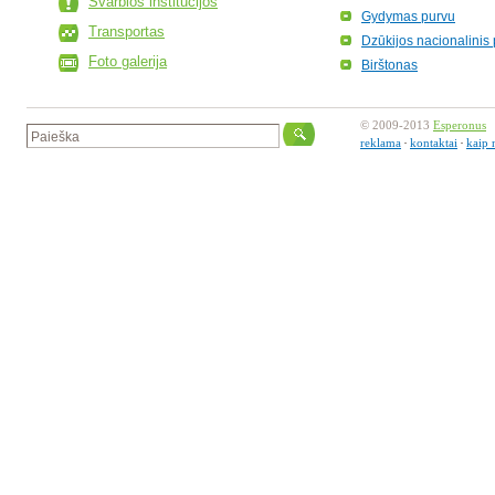
Svarbios institucijos
Gydymas purvu
Transportas
Dzūkijos nacionalinis
Foto galerija
Birštonas
© 2009-2013
Esperonus
reklama
kontaktai
kaip 