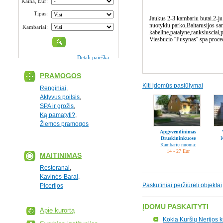
Kaina, Eur:
Tipas:
Jaukus 2-3 kambariu butai.2-j
nuotykiu parko,Baltarusijos sa
Kambariai:
kabeline,patalyne,rankslusciai
Viesbucio ''Pusynas'' spa pro
Detali paieška
PRAMOGOS
Kiti įdomūs pasiūlymai
Renginiai
,
Aktyvus poilsis
,
SPA ir grožis
,
Ką pamatyti?
,
Žiemos pramogos
Apgyvendinimas
Druskininkuose
K
Kambarių nuoma:
14 - 27 Eur
MAITINIMAS
Restoranai
,
Kavinės-Barai
,
Paskutiniai peržiūrėti objektai
Picerijos
ĮDOMU PASKAITYTI
Apie kurortą
Kokia Kuršių Nerijos k