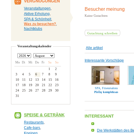
VERGNÜGUNGEN
Veranstaltungen
,
Besucher meinung
Aktive Erholung
,
Kaine Gutachten
SPA & Schönheit
,
Was zu besuchen?
,
Nachtklubs
Gutachtung schreiben
Veranstaltungskalender
Alle artikel
Interessante Vorschläge
Mo
Di
Mi
Do
Fr
Sa
So
1
2
3
4
5
6
7
8
9
10
11
12
13
14
15
16
17
18
19
20
21
22
23
SPA, Friseursalons
24
25
26
27
28
29
30
Pirčių kompleksas
31
SPEISE & GETRÄNK
INTERESSANT
Restaurants
,
Cafe-bars
,
Die Werkstätten des B
Kneipen
,