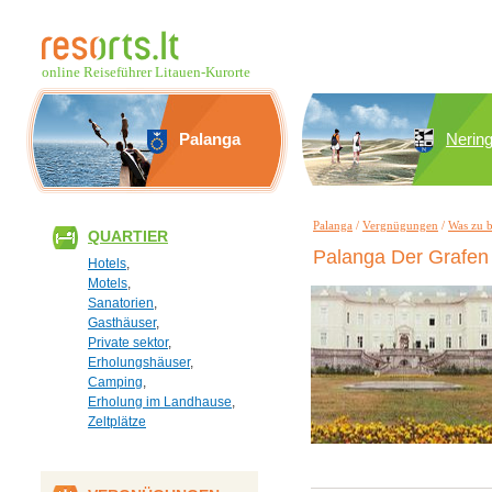
online Reiseführer Litauen-Kurorte
Palanga
Nerin
Palanga
/
Vergnügungen
/
Was zu 
QUARTIER
Palanga Der Grafen
Hotels
,
Motels
,
Sanatorien
,
Gasthäuser
,
Private sektor
,
Erholungshäuser
,
Camping
,
Erholung im Landhause
,
Zeltplätze