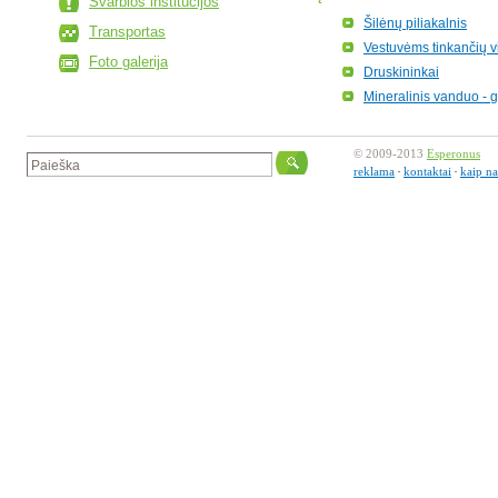
Svarbios institucijos
Šilėnų piliakalnis
Transportas
Vestuvėms tinkančių v
Foto galerija
Druskininkai
Mineralinis vanduo -
© 2009-2013
Esperonus
reklama
kontaktai
kaip na