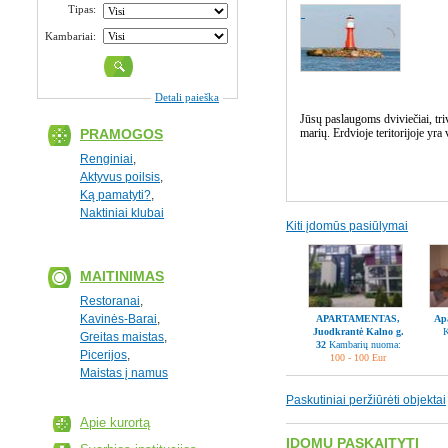
Tipas:
Kambariai:
Detali paieška
Jūsų paslaugoms dviviečiai, tri
PRAMOGOS
marių. Erdvioje teritorijoje yr
Renginiai
,
Aktyvus poilsis
,
Ką pamatyti?
,
Naktiniai klubai
Kiti įdomūs pasiūlymai
MAITINIMAS
Restoranai
,
Kavinės-Barai
,
APARTAMENTAS,
Ap
Juodkrantė Kalno g.
K
Greitas maistas
,
32
Kambarių nuoma:
Picerijos
,
100 - 100 Eur
Maistas į namus
Paskutiniai peržiūrėti objektai
Apie kurortą
ĮDOMU PASKAITYTI