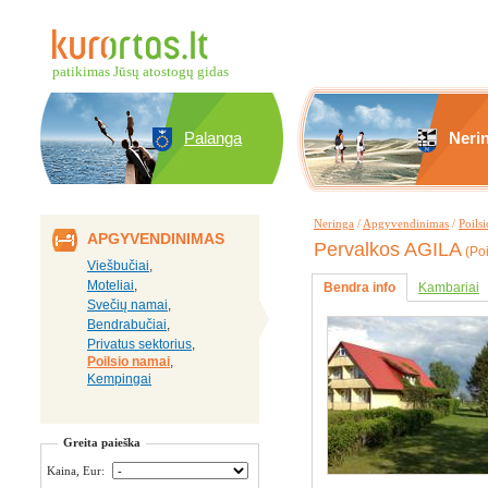
patikimas Jūsų atostogų gidas
Palanga
Neri
Neringa
/
Apgyvendinimas
/
Poils
APGYVENDINIMAS
Pervalkos AGILA
(Poi
Viešbučiai
,
Moteliai
,
Bendra info
Kambariai
Svečių namai
,
Bendrabučiai
,
Privatus sektorius
,
Poilsio namai
,
Kempingai
Greita paieška
Kaina, Eur: