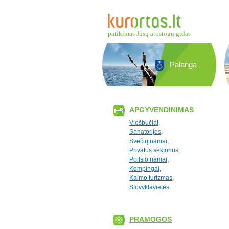
patikimas Jūsų atostogų gidas
Palanga
APGYVENDINIMAS
Viešbučiai
,
Sanatorijos
,
Svečių namai
,
Privatus sektorius
,
Poilsio namai
,
Kempingai
,
Kaimo turizmas
,
Stovyklavietės
PRAMOGOS