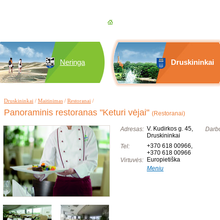
Neringa
Druskininkai
Druskininkai
/
Maitinimas
/
Restoranai
/
Panoraminis restoranas "Keturi vėjai"
(Restoranai)
V. Kudirkos g. 45,
Adresas:
Darbo
Druskininkai
+370 618 00966
,
Tel:
+370 618 00966
Europietiška
Virtuvės:
Meniu