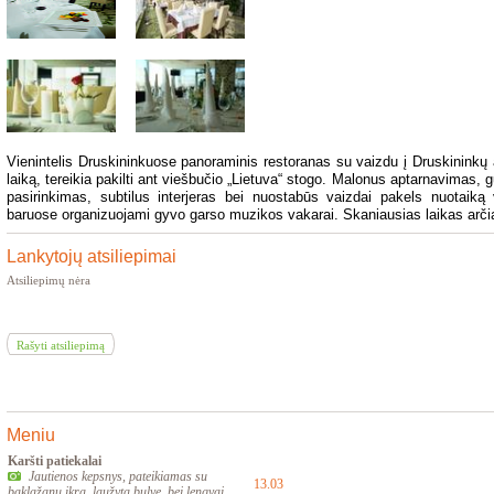
Vienintelis Druskininkuose panoraminis restoranas su vaizdu į Druskininkų a
laiką, tereikia pakilti ant viešbučio „Lietuva“ stogo. Malonus aptarnavimas, 
pasirinkimas, subtilus interjeras bei nuostabūs vaizdai pakels nuotaiką v
baruose organizuojami gyvo garso muzikos vakarai. Skaniausias laikas arči
Lankytojų atsiliepimai
Atsiliepimų nėra
Rašyti atsiliepimą
Meniu
Karšti patiekalai
Jautienos kepsnys, pateikiamas su
13.03
baklažanų ikra, laužyta bulve, bei lengvai