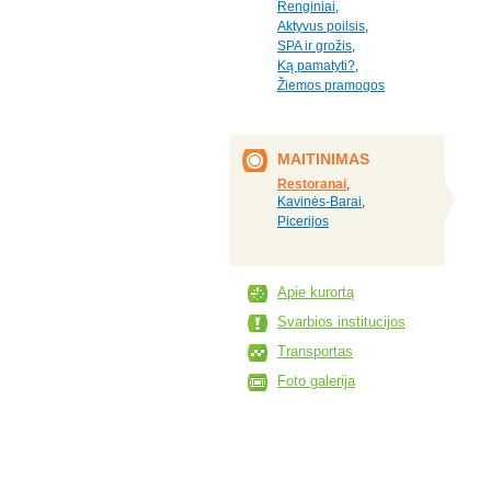
Renginiai
,
Aktyvus poilsis
,
SPA ir grožis
,
Ką pamatyti?
,
Žiemos pramogos
MAITINIMAS
Restoranai
,
Kavinės-Barai
,
Picerijos
Apie kurortą
Svarbios institucijos
Transportas
Foto galerija