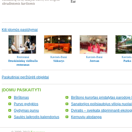
Eur
skrudintomis karštomis
Kiti įdomūs pasiūlymai
Restoranai
Kavinės-Barai
Kavinės-Barai
Kavinės-
Druskininkų viešbučio
Sūkurys
Jerevan
Parko 
restoranas
Paskutiniai peržiūrėti objektai
ĮDOMU PASKAITYTI
Birštonas
Birštono kurortas pristatytas parodoj
Purvo gydyklos
Sanatorijos poilsiautojus vilioja nuol
Gydymas purvu
Dviratis – sveikatą stiprininanti ekol
Saulės laikrodis kalendorius
Kernuvių atodanga