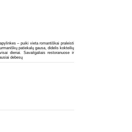
pylinkes – puiki vieta romantiškai praleisti
gurmaniškų patiekalų gausa, didelis kokteilių
isai dienai. Savaitgaliais restoranuose ir
ausiai debesų