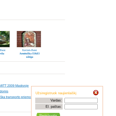
Barai
Kavinės-Barai
vila
Armėniška El&El
užeiga
e MITT 2009 Maskvoje
aidomis
Užsiregistruok naujienlaiškį
ogiška transporto priemonė
Vardas:
El. paštas: