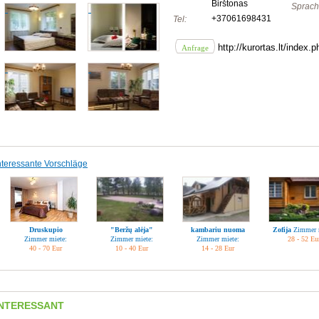
Birštonas
Sprach
+37061698431
Tel:
http://kurortas.lt/index
Anfrage
nteressante Vorschläge
Druskupio
"Beržų alėja"
kambariu nuoma
Zofija
Zimmer 
Zimmer miete:
Zimmer miete:
Zimmer miete:
28 - 52 Eu
40 - 70 Eur
10 - 40 Eur
14 - 28 Eur
INTERESSANT