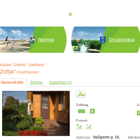
Neringa
Druskininkai
irštonas
/
Quartier
/
Gasthäuser
/
"Zofija"
(Gasthäuser)
Generell info
Zimmer
Gutachten (1)
2
Zahlung
Ge
Freizeit
Vaižganto g. 16,
Adresse:
Werken