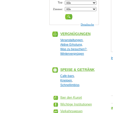
Typ:
Zimmer:
Detailsuche
VERGNÜGUNGEN
Veranstaltungen
,
Aktive Erholung
,
Was zu besuchen?
,
Wintervergnügen
I
SPEISE & GETRÄNK
Cafe-bars
,
Kneipen
,
Schnellimbiss
Iber den Kurort
Wichtige Institutionen
Verkehrswesen