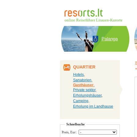
online Reiseführer Litauen-Kurorte
Palanga
B
QUARTIER
Hotels
,
Sanatorien
,
Gasthäuser
,
Private sektor
,
Erholungshäuser
,
Camping
,
Erholung im Landhause
Schnellsuche
Preis, Eur: