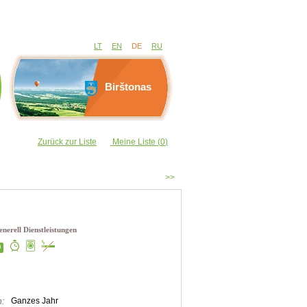
LT
EN
DE
RU
Birštonas
Zurück zur Liste
Meine Liste (
0
)
>>
nerell Dienstleistungen
Ganzes Jahr
: