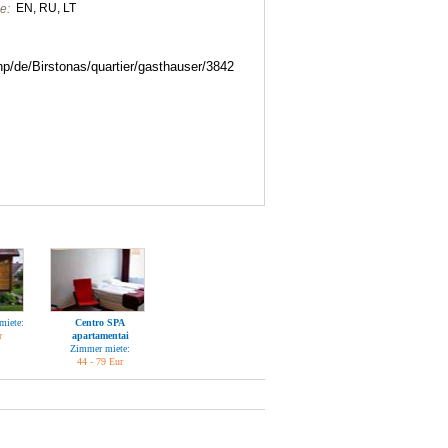
EN, RU, LT
e:
.php/de/Birstonas/quartier/gasthauser/3842
miete:
Centro SPA
r
apartamentai
Zimmer miete:
44 - 79 Eur