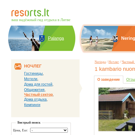
ваш надёжный гид отдыха в Литве
Palanga
Nerin
Neringa
/
Ночлег
/
Частный 
НОЧЛЕГ
1 kambario nuo
Гостиницы
,
Mотели
,
О заведение
Отзы
Дома для гостей
,
Общежития
,
Частный сектор
,
Дома отдыха
,
Кемпинги
Бистрый поиск
Цена, Eur: