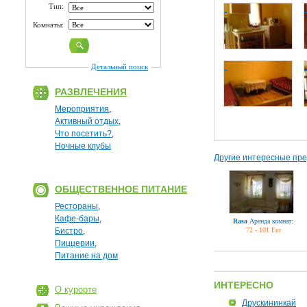
Тип:
Комнаты:
Детальный поиск
РАЗВЛЕЧЕНИЯ
Мероприятия
,
Активный отдых
,
Что посетить?
,
Ночные клубы
Другие интересные пр
ОБЩЕСТВЕННОЕ ПИТАНИЕ
Рестораны
,
Кафе-бары
,
Rasa
Аренда комнат:
Бистро
,
72 - 101 Eur
Пиццерии
,
Питание на дом
ИНТЕРЕСНО
О курорте
Друскининкай