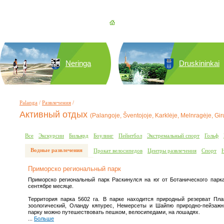
Neringa
Druskininkai
Palanga
/
Развлечения
/
Активный отдых
(Palangoje, Šventojoje, Karklėje, Melnragėje, Gir
Все
Экскурсии
Бильярд
Боулинг
Пейнтбол
Экстремальный спорт
Гольф
Водные развлечения
Прокат велосипедов
Центры развлечения
Спорт
Приморско региональный парк
Приморско региональный парк Раскинулся на юг от Ботанического парка 
сентябре месяце.
Территория парка 5602 га. В парке находится природный резерват Плац
зоологический, Оланду кяпурес, Немерсеты и Шайпю природно-пейзажн
парку можно путешествовать пешком, велосипедами, на лошадях.
...
Больше