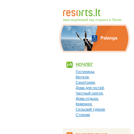
ваш надёжный гид отдыха в Литве
Palanga
НОЧЛЕГ
Гостиницы
,
Mотели
,
Санатории
,
Дома для гостей
,
Частный сектор
,
Дома отдыха
,
Кемпинги
,
Сельский туризм
,
Стоянки