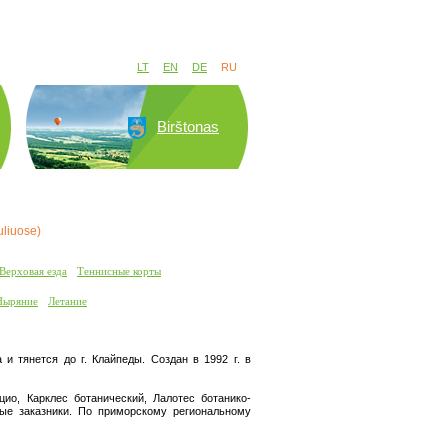
LT
EN
DE
RU
Birštonas
uliuose)
Верховая езда
Теннисные корты
Ныряние
Летание
и тянется до г. Клайпеды. Создан в 1992 г. в
ио, Карклес ботанический, Лалотес ботанико-
ые заказники. По приморскому региональному